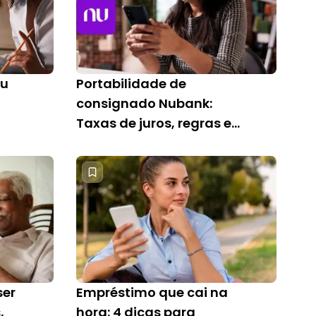
ou
Portabilidade de
consignado Nubank:
Taxas de juros, regras e
como fazer
ser
Empréstimo que cai na
,
hora: 4 dicas para