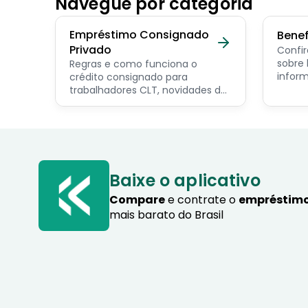
Navegue por categoria
Empréstimo Consignado
Benef
Privado
Confir
sobre benef
Regras e como funciona o
inform
crédito consignado para
os pri
trabalhadores CLT, novidades do
servid
programa Crédito do
pensio
Trabalhador e dicas de como
progra
contratar o consignado privado.
Baixe o aplicativo
Compare
e contrate o
empréstimo
mais barato do Brasil