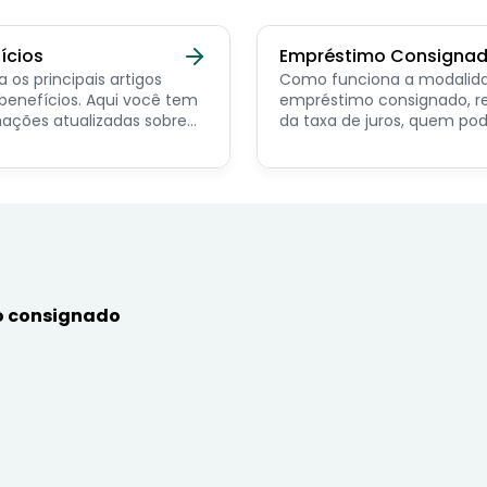
ícios
Empréstimo Consigna
a os principais artigos
Como funciona a modalid
ícios. Aqui você tem
empréstimo consignado, r
ações atualizadas sobre
da taxa de juros, quem po
ncipais benefícios para o
contratar e dicas de como
or público, aposentado,
simular online.
nista e beneficiários de
mas sociais.
 consignado