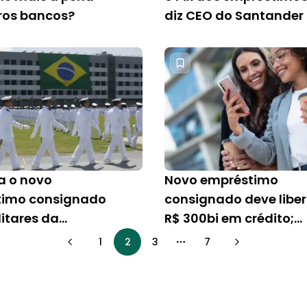
ros bancos?
diz CEO do Santander
 o novo
Novo empréstimo
timo consignado
consignado deve liber
litares da
R$ 300bi em crédito;
a
entenda
1
2
3
7
More pages