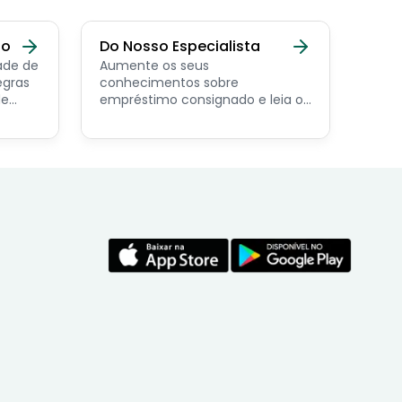
do
Do Nosso Especialista
ade de
Aumente os seus
egras
conhecimentos sobre
de
empréstimo consignado e leia os
conteúdos feito por nosso
economista especialista no
assunto.