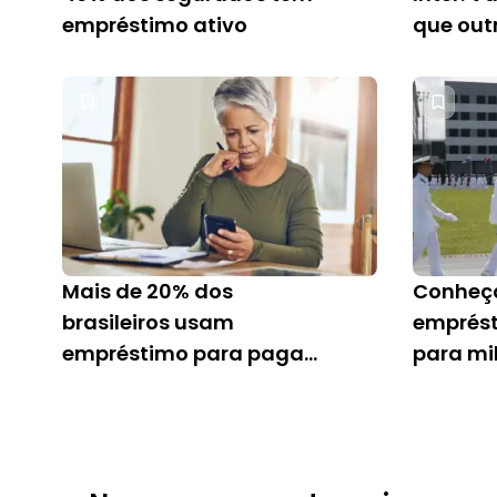
empréstimo ativo
que out
Mais de 20% dos
Conheça
brasileiros usam
emprés
empréstimo para pagar
para mi
dívidas
Marinh