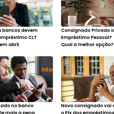
s bancos devem
Consignado Privado 
 empréstimo CLT
Empréstimo Pessoal?
em abril
Qual a melhor opção?
nado no banco
Novo consignado vai 
ale mais a pena
o Pix dos empréstimos