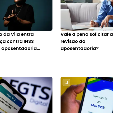
o da Vila entra
Vale a pena solicitar a
iça contra INSS
revisão da
r aposentadoria
aposentadoria?
a; saiba como
 benefício