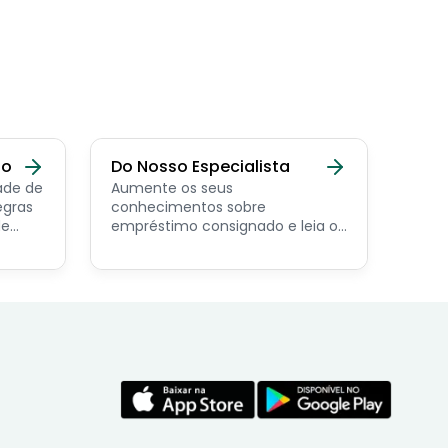
do
Do Nosso Especialista
ade de
Aumente os seus
egras
conhecimentos sobre
de
empréstimo consignado e leia os
conteúdos feito por nosso
economista especialista no
assunto.