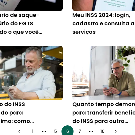
rio de saque-
Meu INSS 2024: login,
ário do FGTS
cadastro e consulta a
udo o que você
serviços
 saber
o do INSS
Quanto tempo demor
do para
para transferir benefí
timo: como
do INSS para outro
?
banco?
1
5
6
7
10
More pages
More pages