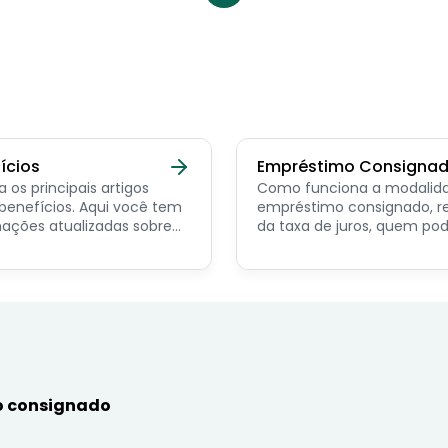
ícios
Empréstimo Consigna
a os principais artigos
Como funciona a modalid
ícios. Aqui você tem
empréstimo consignado, r
ações atualizadas sobre
da taxa de juros, quem po
ncipais benefícios para o
contratar e dicas de como
or público, aposentado,
simular online.
nista e beneficiários de
mas sociais.
 consignado