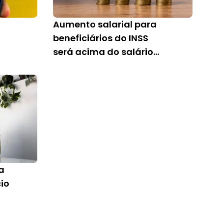
Aumento salarial para
beneficiários do INSS
será acima do salário
mínimo. Confira!
a
cio