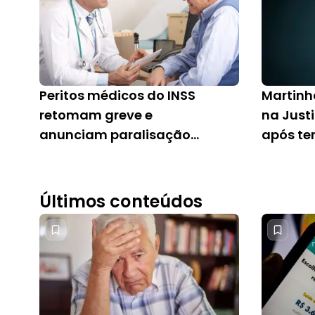
Peritos médicos do INSS
Martinh
retomam greve e
na Just
anunciam paralisação
após te
para o dia 31
suspens
reativar
Últimos conteúdos