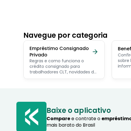
Navegue por categoria
Empréstimo Consignado
Benef
Privado
Confir
sobre benef
Regras e como funciona o
inform
crédito consignado para
os pri
trabalhadores CLT, novidades do
servid
programa Crédito do
pensio
Trabalhador e dicas de como
progra
contratar o consignado privado.
Baixe o aplicativo
Compare
e contrate o
empréstimo
mais barato do Brasil