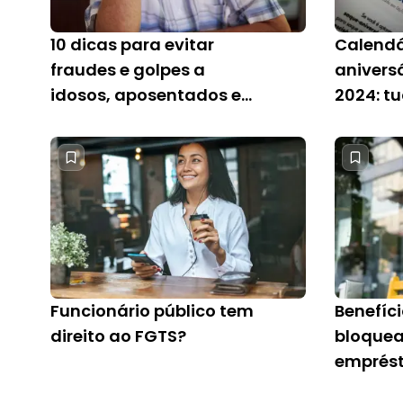
10 dicas para evitar
Calendá
fraudes e golpes a
anivers
idosos, aposentados e
2024: t
pensionistas
precisa
Funcionário público tem
Benefíci
direito ao FGTS?
bloquea
emprés
resolver