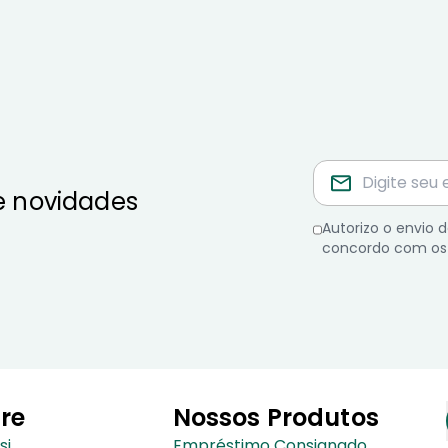
e novidades
Autorizo o envio
concordo com os
re
Nossos Produtos
si
Empréstimo Consignado