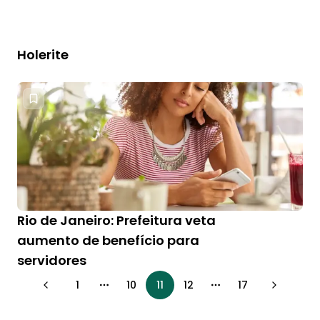
Holerite
Rio de Janeiro: Prefeitura veta
aumento de benefício para
servidores
1
10
11
12
17
More pages
More pages