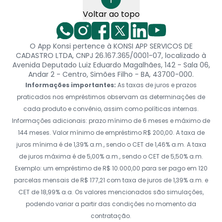
Voltar ao topo
O App Konsi pertence à KONSI APP SERVICOS DE
CADASTRO LTDA, CNPJ 26.167.365/0001-07, localizado à
Avenida Deputado Luiz Eduardo Magalhães, 142 - Sala 06,
Andar 2 - Centro, Simões Filho - BA, 43700-000.
Informações importantes:
As taxas de juros e prazos
praticados nos empréstimos observam as determinações de
cada produto e convênio, assim como políticas internas.
Informações adicionais: prazo mínimo de 6 meses e máximo de
144 meses. Valor mínimo de empréstimo R$ 200,00. A taxa de
juros mínima é de 1,39% a.m., sendo o CET de 1,46% a.m. A taxa
de juros máxima é de 5,00% a.m., sendo o CET de 5,50% a.m.
Exemplo: um empréstimo de R$ 10.000,00 para ser pago em 120
parcelas mensais de R$ 177,21 com taxa de juros de 1,39% a.m. e
CET de 18,99% a.a. Os valores mencionados são simulações,
podendo variar a partir das condições no momento da
contratação.