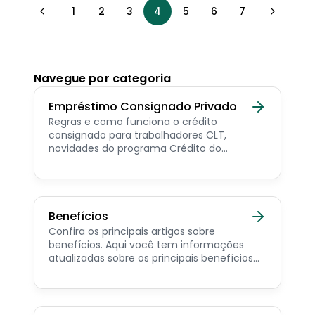
1
2
3
4
5
6
7
Navegue por categoria
Empréstimo Consignado Privado
Regras e como funciona o crédito
consignado para trabalhadores CLT,
novidades do programa Crédito do
Trabalhador e dicas de como contratar o
consignado privado.
Benefícios
Confira os principais artigos sobre
benefícios. Aqui você tem informações
atualizadas sobre os principais benefícios
para o servidor público, aposentado,
pensionista e beneficiários de programas
sociais.