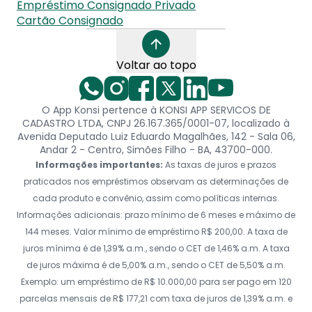
Empréstimo Consignado Privado
Cartão Consignado
Voltar ao topo
O App Konsi pertence à KONSI APP SERVICOS DE
CADASTRO LTDA, CNPJ 26.167.365/0001-07, localizado à
Avenida Deputado Luiz Eduardo Magalhães, 142 - Sala 06,
Andar 2 - Centro, Simões Filho - BA, 43700-000.
Informações importantes:
As taxas de juros e prazos
praticados nos empréstimos observam as determinações de
cada produto e convênio, assim como políticas internas.
Informações adicionais: prazo mínimo de 6 meses e máximo de
144 meses. Valor mínimo de empréstimo R$ 200,00. A taxa de
juros mínima é de 1,39% a.m., sendo o CET de 1,46% a.m. A taxa
de juros máxima é de 5,00% a.m., sendo o CET de 5,50% a.m.
Exemplo: um empréstimo de R$ 10.000,00 para ser pago em 120
parcelas mensais de R$ 177,21 com taxa de juros de 1,39% a.m. e