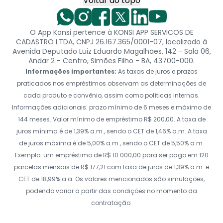
Voltar ao topo
O App Konsi pertence à KONSI APP SERVICOS DE
CADASTRO LTDA, CNPJ 26.167.365/0001-07, localizado à
Avenida Deputado Luiz Eduardo Magalhães, 142 - Sala 06,
Andar 2 - Centro, Simões Filho - BA, 43700-000.
Informações importantes:
As taxas de juros e prazos
praticados nos empréstimos observam as determinações de
cada produto e convênio, assim como políticas internas.
Informações adicionais: prazo mínimo de 6 meses e máximo de
144 meses. Valor mínimo de empréstimo R$ 200,00. A taxa de
juros mínima é de 1,39% a.m., sendo o CET de 1,46% a.m. A taxa
de juros máxima é de 5,00% a.m., sendo o CET de 5,50% a.m.
Exemplo: um empréstimo de R$ 10.000,00 para ser pago em 120
parcelas mensais de R$ 177,21 com taxa de juros de 1,39% a.m. e
CET de 18,99% a.a. Os valores mencionados são simulações,
podendo variar a partir das condições no momento da
contratação.