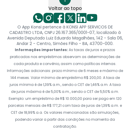
Voltar ao topo
O App Konsi pertence à KONSI APP SERVICOS DE
CADASTRO LTDA, CNPJ 26.167.365/0001-07, localizado à
Avenida Deputado Luiz Eduardo Magalhães, 142 - Sala 06,
Andar 2 - Centro, Simões Filho - BA, 43700-000.
Informações importantes:
As taxas de juros e prazos
praticados nos empréstimos observam as determinações de
cada produto e convênio, assim como políticas internas.
Informações adicionais: prazo mínimo de 6 meses e máximo de
144 meses. Valor mínimo de empréstimo R$ 200,00. A taxa de
juros mínima é de 1,39% a.m., sendo o CET de 1,46% a.m. A taxa
de juros máxima é de 5,00% a.m., sendo o CET de 5,50% a.m.
Exemplo: um empréstimo de R$ 10.000,00 para ser pago em 120
parcelas mensais de R$ 177,21 com taxa de juros de 1,39% a.m. e
CET de 18,99% a.a. Os valores mencionados são simulações,
podendo variar a partir das condições no momento da
contratação.