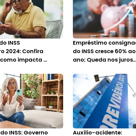
do INSS
Empréstimo consign
o 2024: Confira
do INSS cresce 60% ao
 como impacta o
ano; Queda nos juros
réstimo
explicam crescimento
nado
 do INSS: Governo
Auxílio-acidente: