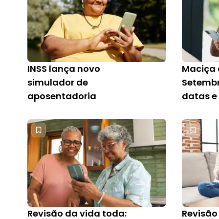
INSS lança novo
Maciça 
simulador de
Setembr
aposentadoria
datas e
seu emp
consig
Revisão da vida toda:
Revisão