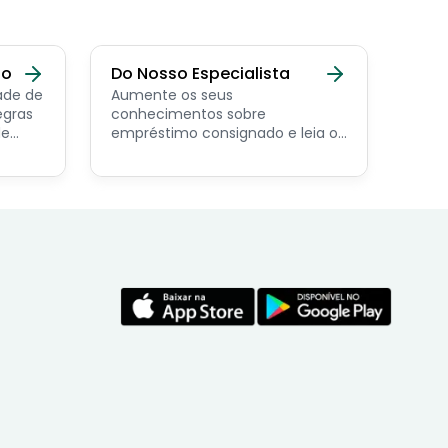
do
Do Nosso Especialista
ade de
Aumente os seus
egras
conhecimentos sobre
de
empréstimo consignado e leia os
conteúdos feito por nosso
economista especialista no
assunto.