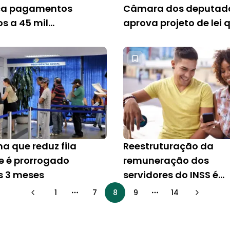
ica pagamentos
Câmara dos deputad
s a 45 mil
aprova projeto de lei 
s
autoriza empréstimo
consignado
a que reduz fila
Reestruturação da
 e é prorrogado
remuneração dos
s 3 meses
servidores do INSS é
aprovada
1
7
8
9
14
More pages
More pages