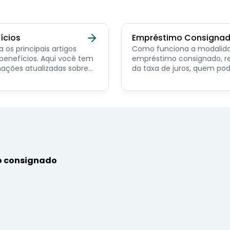
ícios
Empréstimo Consigna
a os principais artigos
Como funciona a modalid
ícios. Aqui você tem
empréstimo consignado, r
ações atualizadas sobre
da taxa de juros, quem po
ncipais benefícios para o
contratar e dicas de como
or público, aposentado,
simular online.
nista e beneficiários de
mas sociais.
 consignado