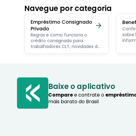
Navegue por categoria
Empréstimo Consignado
Benef
Privado
Confir
sobre benef
Regras e como funciona o
inform
crédito consignado para
os pri
trabalhadores CLT, novidades do
servid
programa Crédito do
pensio
Trabalhador e dicas de como
progra
contratar o consignado privado.
Baixe o aplicativo
Compare
e contrate o
empréstimo
mais barato do Brasil