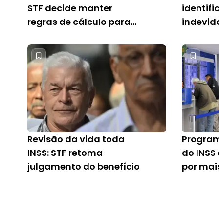
STF decide manter
identif
regras de cálculo para
indevido
aposentadorias do INSS
pessoa
Revisão da vida toda
Program
INSS: STF retoma
do INSS
julgamento do benefício
por mai