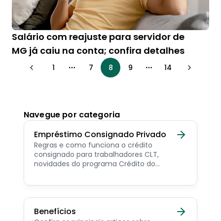
Salário com reajuste para servidor de
MG já caiu na conta; confira detalhes
1
7
8
9
14
More pages
More pages
Navegue por categoria
Empréstimo Consignado Privado
Regras e como funciona o crédito
consignado para trabalhadores CLT,
novidades do programa Crédito do
Trabalhador e dicas de como contratar o
consignado privado.
Benefícios