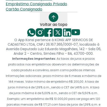
Empréstimo Consignado Privado
Cartão Consignado
Voltar ao topo
O App Konsi pertence à KONSI APP SERVICOS DE
CADASTRO LTDA, CNPJ 26.167.365/0001-07, localizado à
Avenida Deputado Luiz Eduardo Magalhães, 142 - Sala 06,
Andar 2 - Centro, Simões Filho - BA, 43700-000.
Informações importantes:
As taxas de juros e prazos
praticados nos empréstimos observam as determinações de
cada produto e convênio, assim como políticas internas.
Informações adicionais: prazo mínimo de 6 meses e máximo de
144 meses. Valor mínimo de empréstimo R$ 200,00. A taxa de
juros mínima é de 1,39% a.m., sendo o CET de 1,46% a.m. A taxa
de juros máxima é de 5,00% a.m., sendo o CET de 5,50% a.m.
Exemplo: um empréstimo de R$ 10.000,00 para ser pago em 120
parcelas mensais de R$ 177,21 com taxa de juros de 1,39% a.m. e