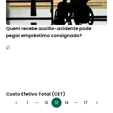
Quem recebe auxílio-acidente pode
pegar empréstimo consignado?
Custo Efetivo Total (CET)
1
12
13
14
17
More pages
More pages