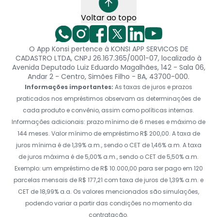
Voltar ao topo
O App Konsi pertence à KONSI APP SERVICOS DE
CADASTRO LTDA, CNPJ 26.167.365/0001-07, localizado à
Avenida Deputado Luiz Eduardo Magalhães, 142 - Sala 06,
Andar 2 - Centro, Simões Filho - BA, 43700-000.
Informações importantes:
As taxas de juros e prazos
praticados nos empréstimos observam as determinações de
cada produto e convênio, assim como políticas internas.
Informações adicionais: prazo mínimo de 6 meses e máximo de
144 meses. Valor mínimo de empréstimo R$ 200,00. A taxa de
juros mínima é de 1,39% a.m., sendo o CET de 1,46% a.m. A taxa
de juros máxima é de 5,00% a.m., sendo o CET de 5,50% a.m.
Exemplo: um empréstimo de R$ 10.000,00 para ser pago em 120
parcelas mensais de R$ 177,21 com taxa de juros de 1,39% a.m. e
CET de 18,99% a.a. Os valores mencionados são simulações,
podendo variar a partir das condições no momento da
contratação.