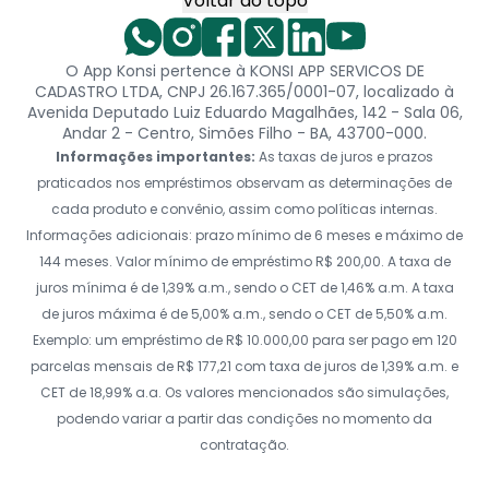
Voltar ao topo
O App Konsi pertence à KONSI APP SERVICOS DE
CADASTRO LTDA, CNPJ 26.167.365/0001-07, localizado à
Avenida Deputado Luiz Eduardo Magalhães, 142 - Sala 06,
Andar 2 - Centro, Simões Filho - BA, 43700-000.
Informações importantes:
As taxas de juros e prazos
praticados nos empréstimos observam as determinações de
cada produto e convênio, assim como políticas internas.
Informações adicionais: prazo mínimo de 6 meses e máximo de
144 meses. Valor mínimo de empréstimo R$ 200,00. A taxa de
juros mínima é de 1,39% a.m., sendo o CET de 1,46% a.m. A taxa
de juros máxima é de 5,00% a.m., sendo o CET de 5,50% a.m.
Exemplo: um empréstimo de R$ 10.000,00 para ser pago em 120
parcelas mensais de R$ 177,21 com taxa de juros de 1,39% a.m. e
CET de 18,99% a.a. Os valores mencionados são simulações,
podendo variar a partir das condições no momento da
contratação.