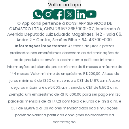
Voltar ao topo
O App Konsi pertence à KONSI APP SERVICOS DE
CADASTRO LTDA, CNPJ 26.167.365/0001-07, localizado à
Avenida Deputado Luiz Eduardo Magalhães, 142 - Sala 06,
Andar 2 - Centro, Simões Filho - BA, 43700-000.
Informações importantes:
As taxas de juros e prazos
praticados nos empréstimos observam as determinações de
cada produto e convênio, assim como políticas internas.
Informações adicionais: prazo mínimo de 6 meses e máximo de
144 meses. Valor mínimo de empréstimo R$ 200,00. A taxa de
juros mínima é de 1,39% a.m., sendo o CET de 1,46% a.m. A taxa
de juros máxima é de 5,00% a.m., sendo o CET de 5,50% a.m.
Exemplo: um empréstimo de R$ 10.000,00 para ser pago em 120
parcelas mensais de R$ 177,21 com taxa de juros de 1,39% a.m. e
CET de 18,99% a.a. Os valores mencionados são simulações,
podendo variar a partir das condições no momento da
contratação.