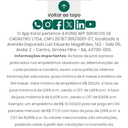
Voltar ao topo
O App Konsi pertence à KONSI APP SERVICOS DE
CADASTRO LTDA, CNPJ 26.167.365/0001-07, localizado à
Avenida Deputado Luiz Eduardo Magalhães, 142 - Sala 06,
Andar 2 - Centro, Simões Filho - BA, 43700-000.
Informações importantes:
As taxas de juros e prazos
praticados nos empréstimos observam as determinações de
cada produto e convênio, assim como políticas internas.
Informações adicionais: prazo mínimo de 6 meses e máximo de
144 meses. Valor mínimo de empréstimo R$ 200,00. A taxa de
juros mínima é de 1,39% a.m., sendo o CET de 1,46% a.m. A taxa
de juros máxima é de 5,00% a.m., sendo o CET de 5,50% a.m.
Exemplo: um empréstimo de R$ 10.000,00 para ser pago em 120
parcelas mensais de R$ 177,21 com taxa de juros de 1,39% a.m. e
CET de 18,99% a.a. Os valores mencionados são simulações,
podendo variar a partir das condições no momento da