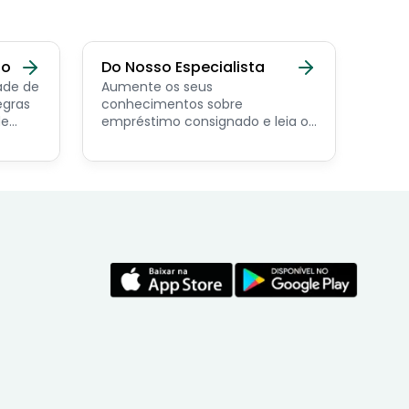
do
Do Nosso Especialista
ade de
Aumente os seus
egras
conhecimentos sobre
de
empréstimo consignado e leia os
conteúdos feito por nosso
economista especialista no
assunto.