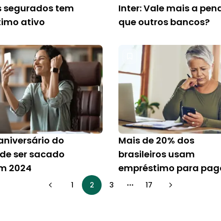
 segurados tem
Inter: Vale mais a pen
imo ativo
que outros bancos?
niversário do
Mais de 20% dos
de ser sacado
brasileiros usam
m 2024
empréstimo para pag
dívidas
1
2
3
17
More pages