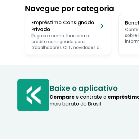
Navegue por categoria
Empréstimo Consignado
Benef
Privado
Confir
sobre benef
Regras e como funciona o
inform
crédito consignado para
os pri
trabalhadores CLT, novidades do
servid
programa Crédito do
pensio
Trabalhador e dicas de como
progra
contratar o consignado privado.
Baixe o aplicativo
Compare
e contrate o
empréstimo
mais barato do Brasil