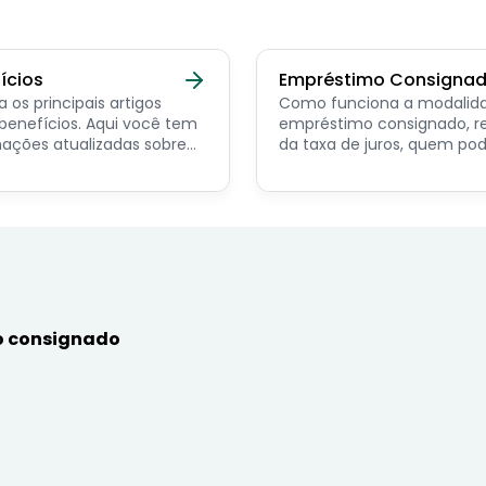
ícios
Empréstimo Consigna
a os principais artigos
Como funciona a modalid
ícios. Aqui você tem
empréstimo consignado, r
ações atualizadas sobre
da taxa de juros, quem po
ncipais benefícios para o
contratar e dicas de como
or público, aposentado,
simular online.
nista e beneficiários de
mas sociais.
 consignado