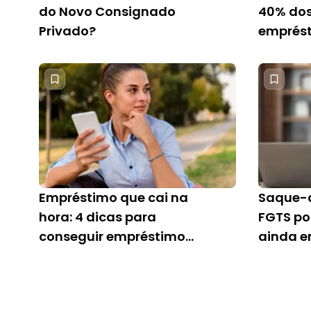
do Novo Consignado
40% dos
Privado?
emprést
Empréstimo que cai na
Saque-a
hora: 4 dicas para
FGTS po
conseguir empréstimo
ainda e
rápido