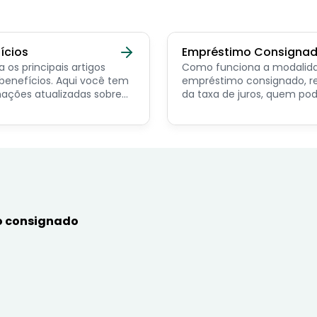
ícios
Empréstimo Consigna
a os principais artigos
Como funciona a modalid
ícios. Aqui você tem
empréstimo consignado, r
ações atualizadas sobre
da taxa de juros, quem po
ncipais benefícios para o
contratar e dicas de como
or público, aposentado,
simular online.
nista e beneficiários de
mas sociais.
 consignado