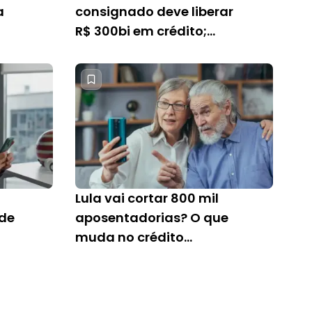
a
consignado deve liberar
R$ 300bi em crédito;
entenda
Lula vai cortar 800 mil
ade
aposentadorias? O que
muda no crédito
consignado?