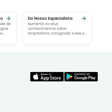
do
Do Nosso Especialista
ade de
Aumente os seus
egras
conhecimentos sobre
de
empréstimo consignado e leia os
conteúdos feito por nosso
economista especialista no
assunto.