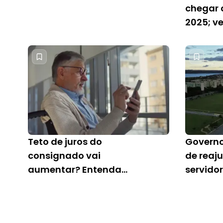
chegar a
2025; v
no cons
Teto de juros do
Governo 
consignado vai
de reaju
aumentar? Entenda
servidor
previsão do Banco do
como fi
Brasil