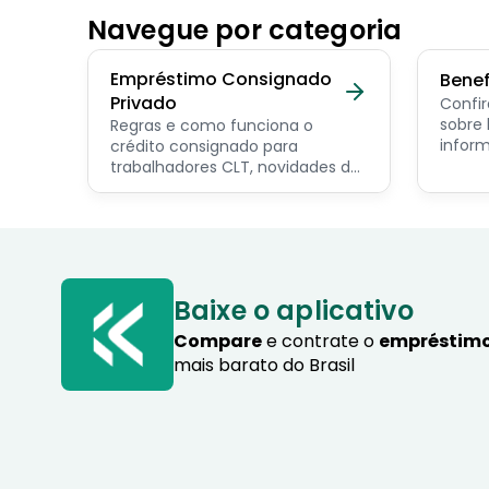
Navegue por categoria
Empréstimo Consignado
Benef
Privado
Confir
sobre benef
Regras e como funciona o
inform
crédito consignado para
os pri
trabalhadores CLT, novidades do
servid
programa Crédito do
pensio
Trabalhador e dicas de como
progra
contratar o consignado privado.
Baixe o aplicativo
Compare
e contrate o
empréstimo
mais barato do Brasil