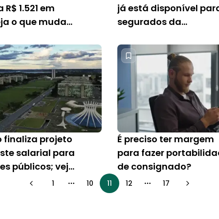
 R$ 1.521 em
já está disponível par
eja o que muda
segurados da
ignado
Previdência de Belém
finaliza projeto
É preciso ter margem
ste salarial para
para fazer portabilid
es públicos; veja
de consignado?
cou
1
10
11
12
17
More pages
More pages