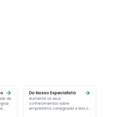
do
Do Nosso Especialista
ade de
Aumente os seus
egras
conhecimentos sobre
de
empréstimo consignado e leia os
conteúdos feito por nosso