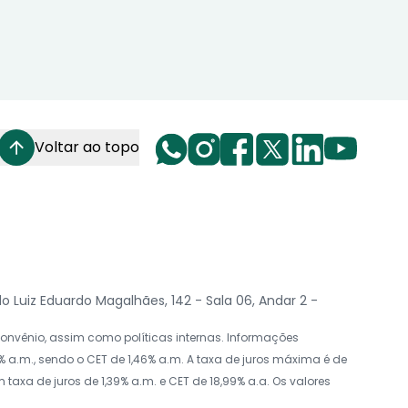
Voltar ao topo
Luiz Eduardo Magalhães, 142 - Sala 06, Andar 2 -
nvênio, assim como políticas internas. Informações
 a.m., sendo o CET de 1,46% a.m. A taxa de juros máxima é de
axa de juros de 1,39% a.m. e CET de 18,99% a.a. Os valores