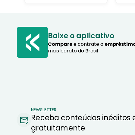
servid
programa Crédito do
pensio
Trabalhador e dicas de como
progra
contratar o consignado privado.
Baixe o aplicativo
Compare
e contrate o
empréstimo
mais barato do Brasil
NEWSLETTER
Receba conteúdos inéditos 
gratuitamente