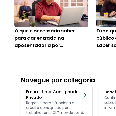
O que é necessário saber
Tudo qu
para dar entrada na
público
aposentadoria por
saber s
idade?
consig
Navegue por categoria
Empréstimo Consignado
Benef
Privado
Confir
sobre benef
Regras e como funciona o
inform
crédito consignado para
os pri
trabalhadores CLT, novidades do