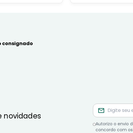
or público, aposentado,
simular online.
nista e beneficiários de
mas sociais.
 consignado
e novidades
Autorizo o envio
concordo com os