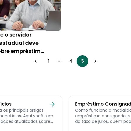
e o servidor
 estadual deve
obre empréstimo
nado
1
4
5
More pages
ícios
Empréstimo Consigna
a os principais artigos
Como funciona a modalid
ícios. Aqui você tem
empréstimo consignado, r
ações atualizadas sobre
da taxa de juros, quem po
ncipais benefícios para o
contratar e dicas de como