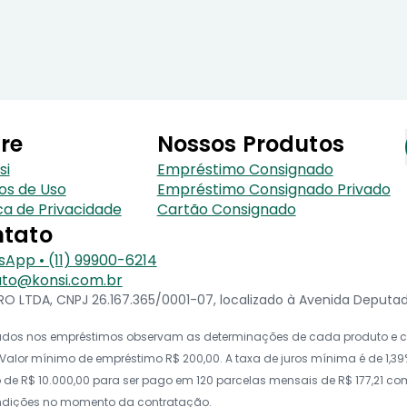
re
Nossos Produtos
si
Empréstimo Consignado
os de Uso
Empréstimo Consignado Privado
ica de Privacidade
Cartão Consignado
tato
App • (11) 99900-6214
to@konsi.com.br
 LTDA, CNPJ 26.167.365/0001-07, localizado à Avenida Deputado 
icados nos empréstimos observam as determinações de cada produto e co
alor mínimo de empréstimo R$ 200,00. A taxa de juros mínima é de 1,39%
e R$ 10.000,00 para ser pago em 120 parcelas mensais de R$ 177,21 com t
ondições no momento da contratação.