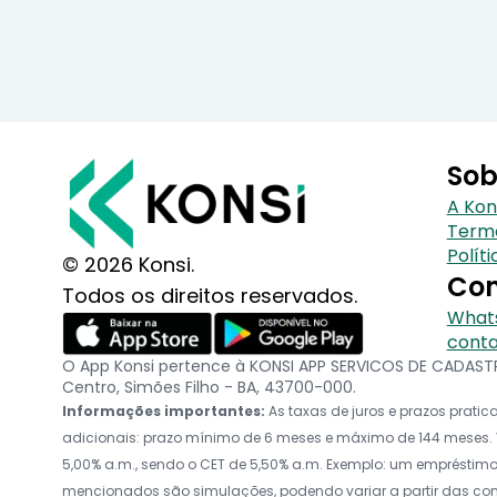
Sob
A Kon
Term
Polít
© 2026 Konsi.
Con
Todos os direitos reservados.
Whats
conta
O App Konsi pertence à KONSI APP SERVICOS DE CADASTRO
Centro, Simões Filho - BA, 43700-000.
Informações importantes:
As taxas de juros e prazos prat
adicionais: prazo mínimo de 6 meses e máximo de 144 meses. V
5,00% a.m., sendo o CET de 5,50% a.m. Exemplo: um empréstimo d
mencionados são simulações, podendo variar a partir das c