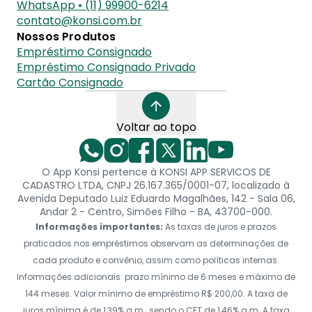
WhatsApp • (11) 99900-6214
contato@konsi.com.br
Nossos Produtos
Empréstimo Consignado
Empréstimo Consignado Privado
Cartão Consignado
Voltar ao topo
O App Konsi pertence à KONSI APP SERVICOS DE
CADASTRO LTDA, CNPJ 26.167.365/0001-07, localizado à
Avenida Deputado Luiz Eduardo Magalhães, 142 - Sala 06,
Andar 2 - Centro, Simões Filho - BA, 43700-000.
Informações importantes:
As taxas de juros e prazos
praticados nos empréstimos observam as determinações de
cada produto e convênio, assim como políticas internas.
Informações adicionais: prazo mínimo de 6 meses e máximo de
144 meses. Valor mínimo de empréstimo R$ 200,00. A taxa de
juros mínima é de 1,39% a.m., sendo o CET de 1,46% a.m. A taxa