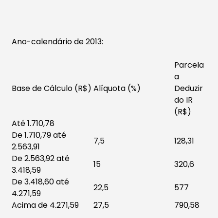
Ano-calendário de 2013:​
Parcela
a
Base de Cálculo (R$)
Alíquota (%)
Deduzir
do IR
(R$)
Até 1.710,78
De 1.710,79 até
7,5
128,31
2.563,91
De 2.563,92 até
15
320,6
3.418,59
De 3.418,60 até
22,5
577
4.271,59
Acima de 4.271,59
27,5
790,58