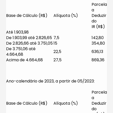
Parcela
a
Base de Cálculo (R$)
Alíquota (%)
Deduzir
do
IR (R$)
Até 1.903,98
De 1.903,99 até 2.826,65
7,5
142,80
De 2.826,66 até 3.751,05
15
354,80
De 3.751,06 até
22,5
636,13
4.664,68
Acima de 4.664,68
27,5
869,36
Ano-calendário de 2023, a partir de 05/2023:
Parcela
a
Base de Cálculo (R$)
Alíquota (%)
Deduzir
do