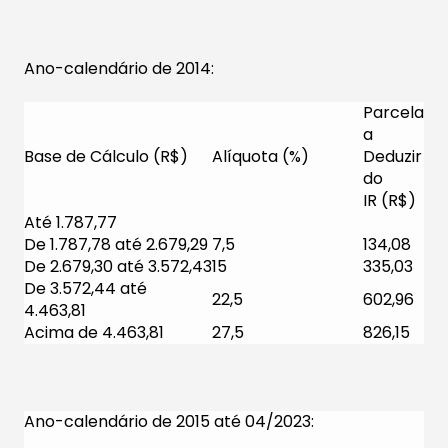
Ano-calendário de 2014:
Parcela
a
Base de Cálculo (R$)
Alíquota (%)
Deduzir
do
IR (R$)
Até 1.787,77
De 1.787,78 até 2.679,29
7,5
134,08
De 2.679,30 até 3.572,43
15
335,03
De 3.572,44 até
22,5
602,96
4.463,81
Acima de 4.463,81
27,5
826,15
Ano-calendário de 2015 até 04/2023: