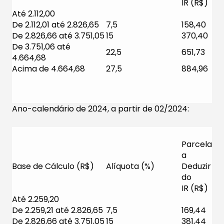
IR (R$)
Até 2.112,00
De 2.112,01 até 2.826,65
7,5
158,40
De 2.826,66 até 3.751,05
15
370,40
De 3.751,06 até
22,5
651,73
4.664,68
Acima de 4.664,68
27,5
884,96
Ano-calendário de 2024, a partir de 02/2024:
Parcela
a
Base de Cálculo (R$)
Alíquota (%)
Deduzir
do
IR (R$)
Até 2.259,20​
De 2.259,21​ até 2.826,65
7,5
169​​,44
De 2.826,66 até 3.751,05
15
381,44​