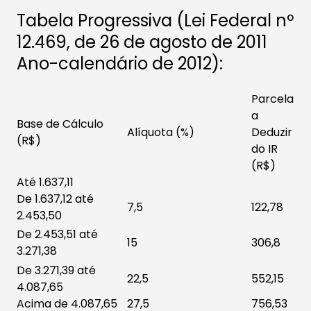
Tabela Progressiva (Lei Federal nº
12.469, de 26 de agosto de 2011
Ano-calendário de 2012): ​
Parcela
a
Base de Cálculo
Alíquota (%)
Deduzir
(R$)
do IR
(R$)
Até 1.637,11
De 1.637,12 até
7,5
122,78
2.453,50
De 2.453,51 até
15
306,8
3.271,38
De 3.271,39 até
22,5
552,15
4.087,65
Acima de 4.087,65
27,5
756,53