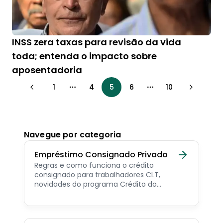
INSS zera taxas para revisão da vida
toda; entenda o impacto sobre
aposentadoria
1
4
5
6
10
More pages
More pages
Navegue por categoria
Empréstimo Consignado Privado
Regras e como funciona o crédito
consignado para trabalhadores CLT,
novidades do programa Crédito do
Trabalhador e dicas de como contratar o
consignado privado.