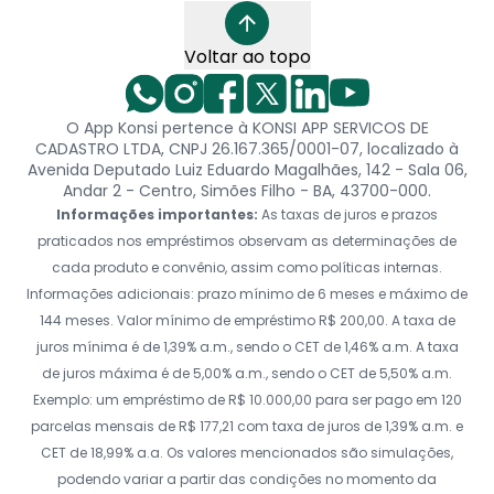
Voltar ao topo
O App Konsi pertence à KONSI APP SERVICOS DE
CADASTRO LTDA, CNPJ 26.167.365/0001-07, localizado à
Avenida Deputado Luiz Eduardo Magalhães, 142 - Sala 06,
Andar 2 - Centro, Simões Filho - BA, 43700-000.
Informações importantes:
As taxas de juros e prazos
praticados nos empréstimos observam as determinações de
cada produto e convênio, assim como políticas internas.
Informações adicionais: prazo mínimo de 6 meses e máximo de
144 meses. Valor mínimo de empréstimo R$ 200,00. A taxa de
juros mínima é de 1,39% a.m., sendo o CET de 1,46% a.m. A taxa
de juros máxima é de 5,00% a.m., sendo o CET de 5,50% a.m.
Exemplo: um empréstimo de R$ 10.000,00 para ser pago em 120
parcelas mensais de R$ 177,21 com taxa de juros de 1,39% a.m. e
CET de 18,99% a.a. Os valores mencionados são simulações,
podendo variar a partir das condições no momento da