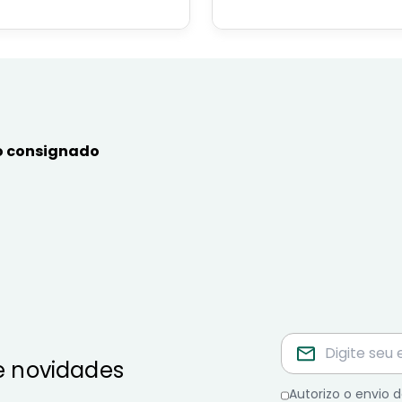
ncipais benefícios para o
contratar e dicas de como
or público, aposentado,
simular online.
nista e beneficiários de
mas sociais.
 consignado
e novidades
Autorizo o envio