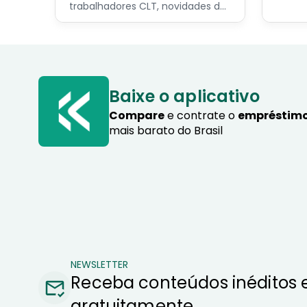
os pri
trabalhadores CLT, novidades do
servid
programa Crédito do
pensio
Trabalhador e dicas de como
progra
contratar o consignado privado.
Baixe o aplicativo
Compare
e contrate o
empréstimo
mais barato do Brasil
NEWSLETTER
Receba conteúdos inéditos 
gratuitamente