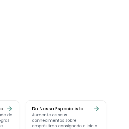
do
Do Nosso Especialista
ade de
Aumente os seus
egras
conhecimentos sobre
de
empréstimo consignado e leia os