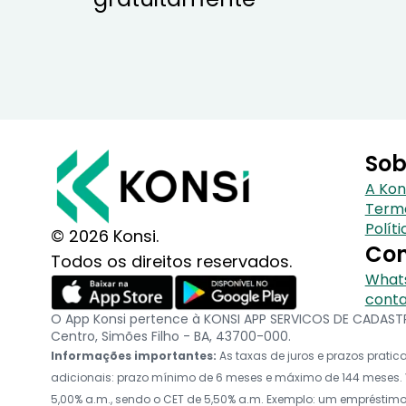
Sob
A Kon
Term
Polít
© 2026 Konsi.
Con
Todos os direitos reservados.
Whats
conta
O App Konsi pertence à KONSI APP SERVICOS DE CADASTRO
Centro, Simões Filho - BA, 43700-000.
Informações importantes:
As taxas de juros e prazos prat
adicionais: prazo mínimo de 6 meses e máximo de 144 meses. V
5,00% a.m., sendo o CET de 5,50% a.m. Exemplo: um empréstimo d