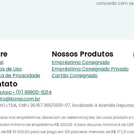
concordo com os
re
Nossos Produtos
si
Empréstimo Consignado
os de Uso
Empréstimo Consignado Privado
ica de Privacidade
Cartão Consignado
tato
App • (11) 99900-6214
to@konsi.com.br
 LTDA, CNPJ 26.167.365/0001-07, localizado à Avenida Deputado 
icados nos empréstimos observam as determinações de cada produto e co
alor mínimo de empréstimo R$ 200,00. A taxa de juros mínima é de 1,39%
e R$ 10.000,00 para ser pago em 120 parcelas mensais de R$ 177,21 com t