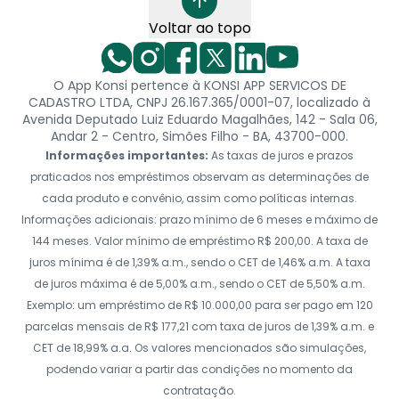
Voltar ao topo
O App Konsi pertence à KONSI APP SERVICOS DE
CADASTRO LTDA, CNPJ 26.167.365/0001-07, localizado à
Avenida Deputado Luiz Eduardo Magalhães, 142 - Sala 06,
Andar 2 - Centro, Simões Filho - BA, 43700-000.
Informações importantes:
As taxas de juros e prazos
praticados nos empréstimos observam as determinações de
cada produto e convênio, assim como políticas internas.
Informações adicionais: prazo mínimo de 6 meses e máximo de
144 meses. Valor mínimo de empréstimo R$ 200,00. A taxa de
juros mínima é de 1,39% a.m., sendo o CET de 1,46% a.m. A taxa
de juros máxima é de 5,00% a.m., sendo o CET de 5,50% a.m.
Exemplo: um empréstimo de R$ 10.000,00 para ser pago em 120
parcelas mensais de R$ 177,21 com taxa de juros de 1,39% a.m. e
CET de 18,99% a.a. Os valores mencionados são simulações,
podendo variar a partir das condições no momento da
contratação.