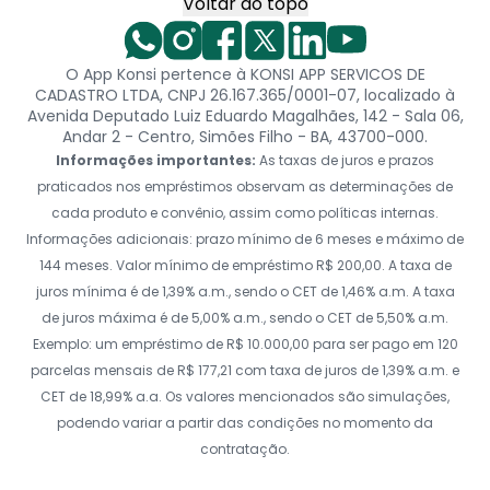
Voltar ao topo
O App Konsi pertence à KONSI APP SERVICOS DE
CADASTRO LTDA, CNPJ 26.167.365/0001-07, localizado à
Avenida Deputado Luiz Eduardo Magalhães, 142 - Sala 06,
Andar 2 - Centro, Simões Filho - BA, 43700-000.
Informações importantes:
As taxas de juros e prazos
praticados nos empréstimos observam as determinações de
cada produto e convênio, assim como políticas internas.
Informações adicionais: prazo mínimo de 6 meses e máximo de
144 meses. Valor mínimo de empréstimo R$ 200,00. A taxa de
juros mínima é de 1,39% a.m., sendo o CET de 1,46% a.m. A taxa
de juros máxima é de 5,00% a.m., sendo o CET de 5,50% a.m.
Exemplo: um empréstimo de R$ 10.000,00 para ser pago em 120
parcelas mensais de R$ 177,21 com taxa de juros de 1,39% a.m. e
CET de 18,99% a.a. Os valores mencionados são simulações,
podendo variar a partir das condições no momento da
contratação.