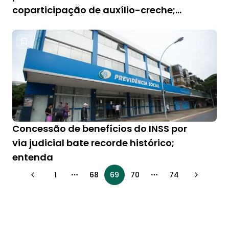
coparticipação de auxílio-creche;
entenda
Concessão de benefícios do INSS por
via judicial bate recorde histórico;
entenda
1
68
69
70
74
More pages
More pages