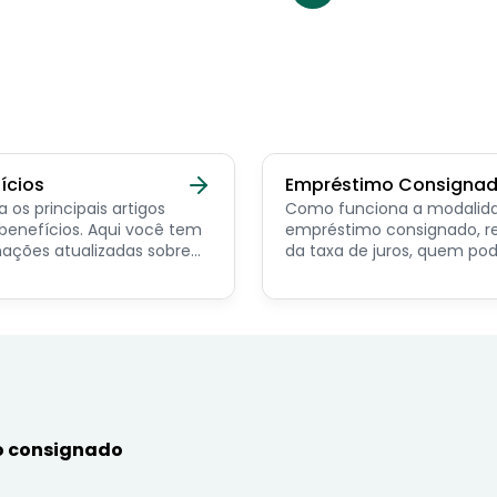
ícios
Empréstimo Consigna
a os principais artigos
Como funciona a modalid
ícios. Aqui você tem
empréstimo consignado, r
ações atualizadas sobre
da taxa de juros, quem po
ncipais benefícios para o
contratar e dicas de como
or público, aposentado,
simular online.
nista e beneficiários de
mas sociais.
 consignado