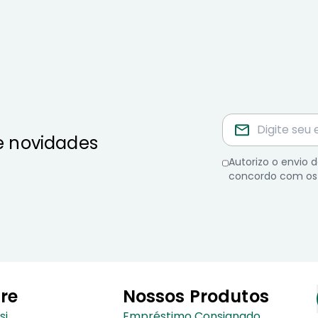
e novidades
Autorizo o envio
concordo com os
re
Nossos Produtos
si
Empréstimo Consignado