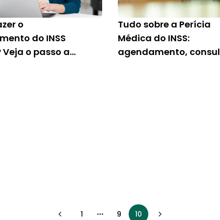
zer o
Tudo sobre a Perícia
mento do INSS
Médica do INSS:
 Veja o passo a
agendamento, consul
ompleto
de resultados e
pendências
1
9
10
More pages