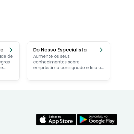
do
Do Nosso Especialista
ade de
Aumente os seus
egras
conhecimentos sobre
de
empréstimo consignado e leia os
conteúdos feito por nosso
economista especialista no
assunto.