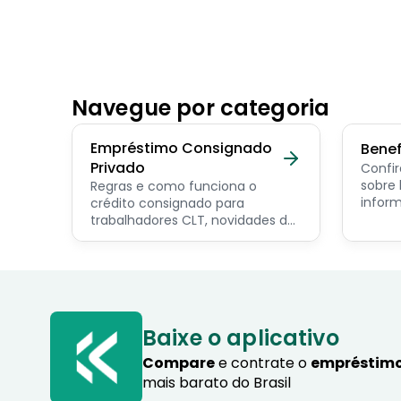
Navegue por categoria
Empréstimo Consignado
Benef
Privado
Confir
sobre benef
Regras e como funciona o
inform
crédito consignado para
os pri
trabalhadores CLT, novidades do
servid
programa Crédito do
pensio
Trabalhador e dicas de como
progra
contratar o consignado privado.
Baixe o aplicativo
Compare
e contrate o
empréstimo
mais barato do Brasil